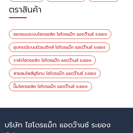
ตราสินค้า
ออกแบบระบบไฮดรอลิค ไฮโดรแม็ก แอดว๊านซ์ ระยอง
อุปกรณ์ระบบนิวเมติกส์ ไฮโดรแม็ก แอดว๊านซ์ ระยอง
วาล์วไฮดรอลิก ไฮโดรแม็ก แอดว๊านซ์ ระยอง
สายลมโพลียูรีเทน ไฮโดรแม็ก แอดว๊านซ์ ระยอง
ปั๊มไฮดรอลิค ไฮโดรแม็ก แอดว๊านซ์ ระยอง
บริษัท ไฮโดรแม็ก แอดว๊านซ์ ระยอง