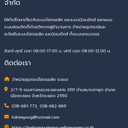
จำกัด
ให้คำปรึกษาเกี่ยวกับระบบไฮดรอลิค และระบบนิวเมติกส์ ออกแบบ
ระบบซ่อมติดตั้งโดยวิศวกรผู้ชำนาญการ จำหน่ายอุปกรณ์และ
อะไหล่ในระบบไฮดรอลิค และนิวเมติกส์​ ทั้งระบบครบวงจร
จันทร์-ศุกร์ เวลา 08:00-17:00 น. เสาร์ เวลา 08:00-12:00 น.
ติดต่อเรา
จำหน่ายอุปกรณ์ไฮดรอลิค ระยอง
2/7-9 ถนนทางหลวงระยองสาย 3191 ตำบลมาบตาพุด อำเภอ
เมืองระยอง จังหวัดระยอง 21150
038-681-773
,
038-682-889
hdmrayong@hotmail.com
https://hydromaxrayong.yellowpages.co.th