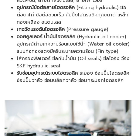
ลวด4ชั้น, สายถักสแตนเลส, สายเพาเวอร์
อุปกรณ์ข้อต่อสายไฮดรอลิค
(Fitting hydraulic) ข้อ
ต่อตาไก่ ข้อต่อสวมเร็ว คับปิ้งไฮดรอลิคทุกขนาด เหล็ก
ทองเหลือง สแตนเลส
เกจวัดแรงดันไฮดรอลิค
(Pressure gauge)
ออยคูลเลอร์ น้ำมันไฮดรอลิค
(Hydraulic oil cooler)
อุปกรณ์ถ่ายเทความร้อนแบบใช้น้ำ (Water oil cooler)
แบบท่อทองแดงมีครีบระบายความร้อน (Fin type)
ไส้กรองฟิลเตอร์ ซีลกันน้ำมัน (Oil seals) ซีลโอริง วีริง
SKF hydraulic seal
รับซ่อมอุปกรณ์ระบบไฮดรอลิค
ระยอง ซ่อมปั๊มไฮดรอลิค
ซ่อมปั๊มวาล์ว ซ่อมบล็อกวาล์ว ซ่อมกระบอกไฮดรอลิค