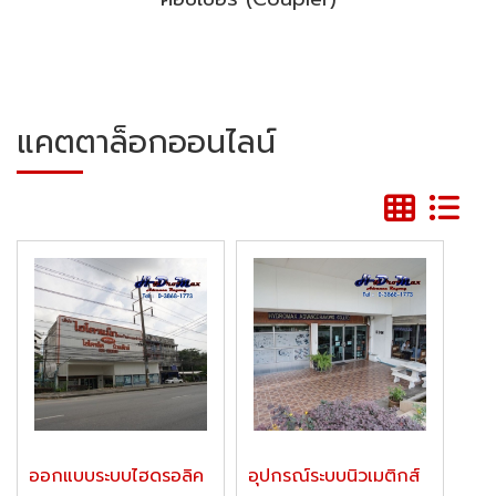
แคตตาล็อกออนไลน์
ออกแบบระบบไฮดรอลิค
อุปกรณ์ระบบนิวเมติกส์