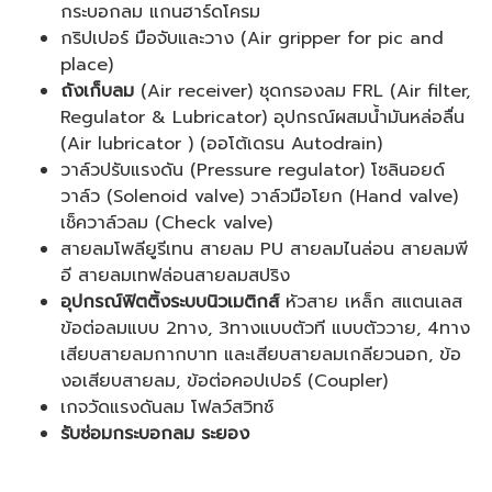
กระบอกลม แกนฮาร์ดโครม
กริปเปอร์ มือจับและวาง (Air gripper for pic and
place)
ถังเก็บลม
(Air receiver) ชุดกรองลม FRL (Air filter,
Regulator & Lubricator) อุปกรณ์ผสมน้ำมันหล่อลื่น
(Air lubricator ) (ออโต้เดรน Autodrain)
วาล์วปรับแรงดัน (Pressure regulator) โซลินอยด์
วาล์ว (Solenoid valve) วาล์วมือโยก (Hand valve)
เช็ควาล์วลม (Check valve)
สายลมโพลียูรีเทน สายลม PU สายลมไนล่อน สายลมพี
อี สายลมเทฟล่อนสายลมสปริง
อุปกรณ์ฟิตติ้งระบบนิวเมติกส์
หัวสาย เหล็ก สแตนเลส
ข้อต่อลมแบบ 2ทาง, 3ทางแบบตัวที แบบตัววาย, 4ทาง
เสียบสายลมกากบาท และเสียบสายลมเกลียวนอก, ข้อ
งอเสียบสายลม, ข้อต่อคอปเปอร์ (Coupler)
เกจวัดแรงดันลม โฟลว์สวิทช์
รับซ่อมกระบอกลม ระยอง