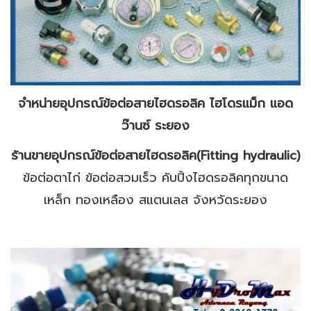
จำหน่ายอุปกรณ์ข้อต่อสายไฮดรอลิค ไฮโดรแม็ก แอด
ว๊านซ์ ระยอง
ร้านขายอุปกรณ์ข้อต่อสายไฮดรอลิค(Fitting hydraulic)
ข้อต่อตาไก่ ข้อต่อสวมเร็ว คับปิ้งไฮดรอลิคทุกขนาด
เหล็ก ทองเหลือง สแตนเลส จังหวัดระยอง