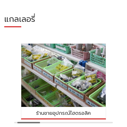
แกลเลอรี่
อุปกรณ์ลมนิวเมติกส์ ระยอง