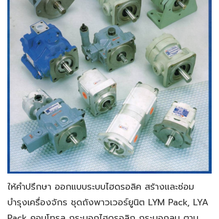
ให้คำปรึกษา ออกแบบระบบไฮดรอลิค สร้างและซ่อม
บำรุงเครื่องจักร ชุดถังพาวเวอร์ยูนิต LYM Pack, LYA
Pack คอนโทรล กระบอกไฮดรอลิก กระบอกลม ตาม