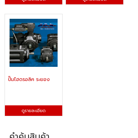
ปั๊มไฮดรอลิค ระยอง
ดูรายละเอียด
คำค้นสินค้า