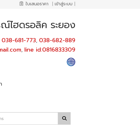
ใบเสนอราคา
|
เข้าสู่ระบบ
|
รณ์ไฮดรอลิค ระยอง
038-681-773
038-682-889
,
ail.com
line id:0816833309
,
า