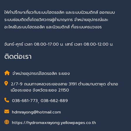
ให้คำปรึกษาเกี่ยวกับระบบไฮดรอลิค และระบบนิวเมติกส์ ออกแบบ
ระบบซ่อมติดตั้งโดยวิศวกรผู้ชำนาญการ จำหน่ายอุปกรณ์และ
อะไหล่ในระบบไฮดรอลิค และนิวเมติกส์​ ทั้งระบบครบวงจร
จันทร์-ศุกร์ เวลา 08:00-17:00 น. เสาร์ เวลา 08:00-12:00 น.
ติดต่อเรา
จำหน่ายอุปกรณ์ไฮดรอลิค ระยอง
2/7-9 ถนนทางหลวงระยองสาย 3191 ตำบลมาบตาพุด อำเภอ
เมืองระยอง จังหวัดระยอง 21150
038-681-773
,
038-682-889
hdmrayong@hotmail.com
https://hydromaxrayong.yellowpages.co.th