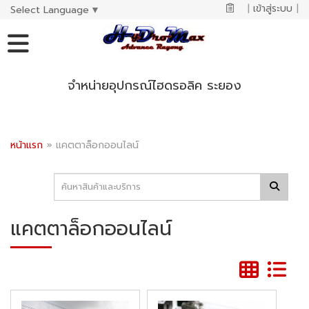
|
เข้าสู่ระบบ
|
Select Language
▼
จำหน่ายอุปกรณ์ไฮดรอลิค ระยอง
หน้าแรก
»
แคตตาล็อกออนไลน์
แคตตาล็อกออนไลน์