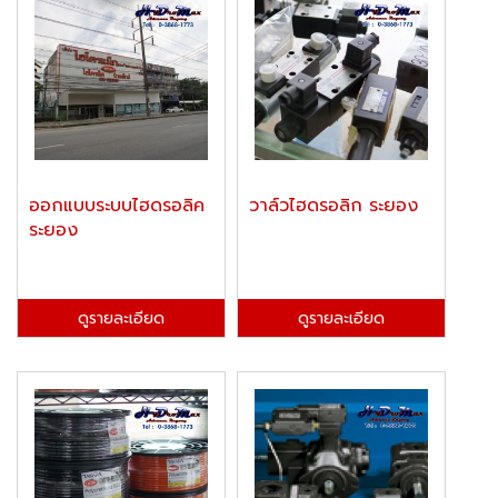
ออกแบบระบบไฮดรอลิค
วาล์วไฮดรอลิก ระยอง
ระยอง
ดูรายละเอียด
ดูรายละเอียด